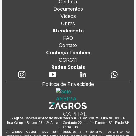
Gestora
Documentos
Vídeos
Obras
Atendimento
FAQ
Contato
Conheça Também
GGRC11
Redes Sociais
Política de Privacidade
Zagros Capital Gestao de Recursos S.A. - CNPJ: 10.790.817/0001-64
Rua Campos Bicudo, 98 - 2º Andar - Conjunto 22, Jardim Europa - São Paulo/SP
- 04536-010
A Zagros Capital, seus administradores e funcionários isentam-se de
responsabilidade sobre quaisquer danos resultantes direta ou indiretamente da