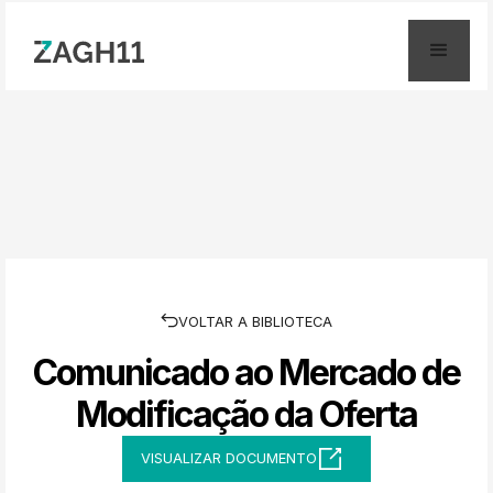
Documento do Fundo
Zagros Multiestratégia Fundo de Investimento
Imobiliário
Página Inicial
>
Documentos
>
Ofertas do Fundo
VOLTAR A BIBLIOTECA
Comunicado ao Mercado de
Modificação da Oferta
VISUALIZAR DOCUMENTO