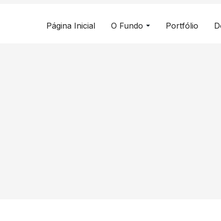
Página Inicial
O Fundo
Portfólio
D
égia Fundo de
iário
 Fundo