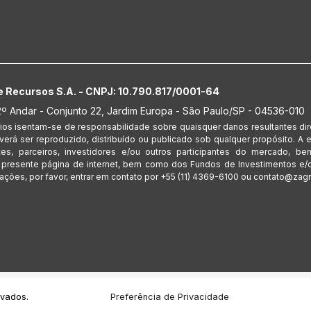
e Recursos S.A. - CNPJ: 10.790.817/0001-64
º Andar - Conjunto 22, Jardim Europa - São Paulo/SP - 04536-010
rios isentam-se de responsabilidade sobre quaisquer danos resultantes dir
verá ser reproduzido, distribuído ou publicado sob qualquer propósito. A
s, parceiros, investidores e/ou outros participantes do mercado, b
 presente página de internet, bem como dos Fundos de Investimentos e/o
ações, por favor, entrar em contato por +55 (11) 4369-6100 ou contato@zagr
rvados.
Preferência de Privacidade