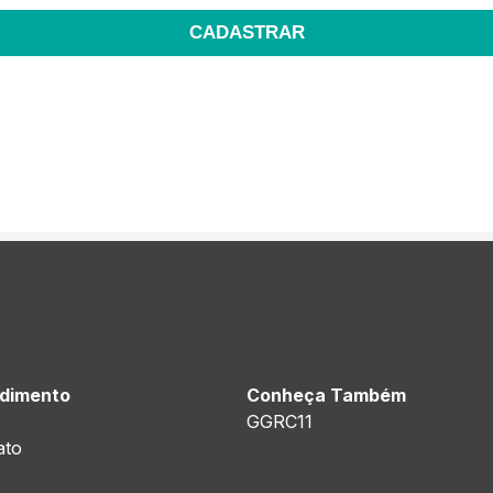
CADASTRAR
dimento
Conheça Também
GGRC11
ato